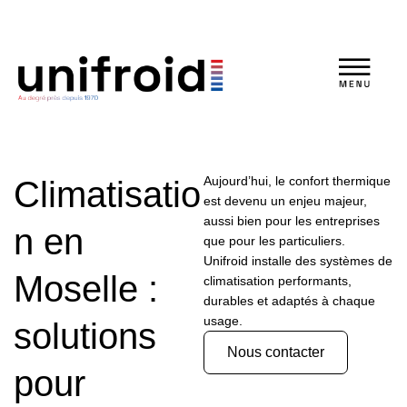
Aller
au
contenu
Aujourd’hui, le confort thermique
Climatisatio
est devenu un enjeu majeur,
aussi bien pour les entreprises
n en
que pour les particuliers.
Unifroid installe des systèmes de
Moselle :
climatisation performants,
durables et adaptés à chaque
usage.
solutions
Nous contacter
pour