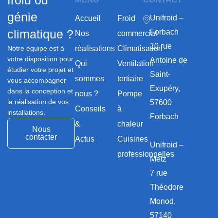
froid ou
génie
Unifroid –
Accueil
Froid
climatique ?
Forbach
Nos
commercial
10 rue
Notre équipe est à
réalisations
Climatisation
votre disposition pour
Antoine de
Qui
Ventilation
étudier votre projet et
Saint-
sommes
tertiaire
vous accompagner
Exupéry,
dans la conception et
nous ?
Pompe
la réalisation de vos
57600
Conseils
à
installations.
Forbach
&
chaleur
Nous
contacter
Actus
Cuisines
Unifroid –
professionnelles
Metz
7 rue
Théodore
Monod,
57140